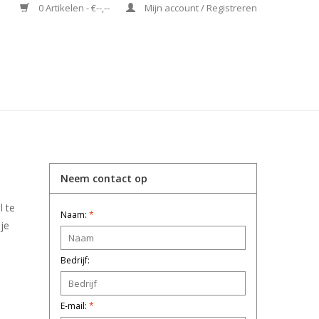
0 Artikelen - €--,--
Mijn account / Registreren
Neem contact op
l te
Naam:
*
 je
Bedrijf:
E-mail:
*